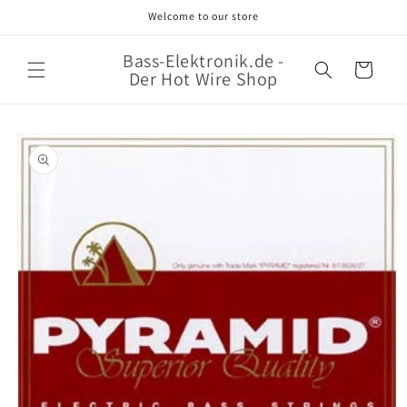
Direkt
Welcome to our store
zum
Inhalt
Bass-Elektronik.de -
Warenkorb
Der Hot Wire Shop
oduktinformationen
ringen