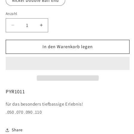
Nickel Double Ball End
Anzahl
Verringere
Erhöhe
die
die
Menge
Menge
für
für
In den Warenkorb legen
Pyramid
Pyramid
-
-
Heavy
Heavy
Rock
Rock
-
-
Fourstring
Fourstring
Set
Set
PYR1011
für das besonders tiefbassige Erlebnis!
.050 .070 .090 .110
Share