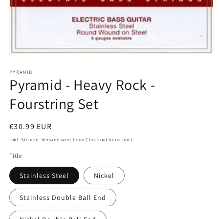
Medien
1
in
PYRAMID
Pyramid - Heavy Rock -
Modal
öffnen
Fourstring Set
Normaler
€30.99 EUR
Preis
Inkl. Steuern.
Versand
wird beim Checkout berechnet
Title
Stainless Steel
Nickel
Stainless Double Ball End