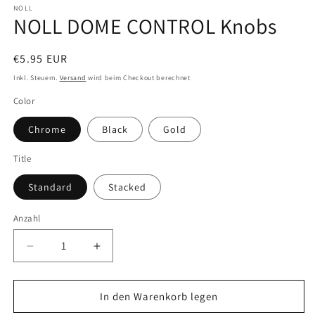
in
NOLL
NOLL DOME CONTROL Knobs
Modal
öffnen
Normaler
€5.95 EUR
Preis
Inkl. Steuern.
Versand
wird beim Checkout berechnet
Color
Chrome
Black
Gold
Title
Standard
Stacked
Anzahl
Verringere
Erhöhe
die
die
Menge
Menge
für
für
In den Warenkorb legen
NOLL
NOLL