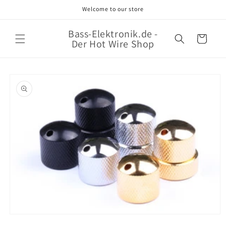
Direkt
Welcome to our store
zum
Inhalt
Bass-Elektronik.de -
Warenkorb
Der Hot Wire Shop
oduktinformationen
ringen
Medien
1