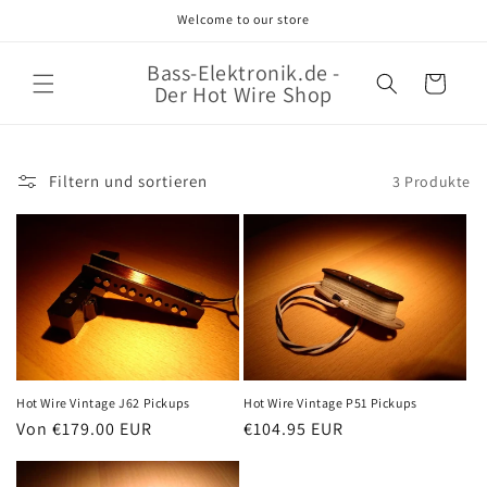
Direkt
Welcome to our store
zum
Inhalt
Bass-Elektronik.de -
Warenkorb
Der Hot Wire Shop
Filtern und sortieren
3 Produkte
Hot Wire Vintage J62 Pickups
Hot Wire Vintage P51 Pickups
Normaler
Von €179.00 EUR
Normaler
€104.95 EUR
Preis
Preis