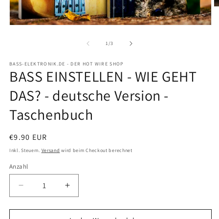
M
2
in
Medien
M
1
ö
in
von
1
/
3
Modal
öffnen
BASS-ELEKTRONIK.DE - DER HOT WIRE SHOP
BASS EINSTELLEN - WIE GEHT
DAS? - deutsche Version -
Taschenbuch
Normaler
€9.90 EUR
Preis
Inkl. Steuern.
Versand
wird beim Checkout berechnet
Anzahl
Verringere
Erhöhe
die
die
Menge
Menge