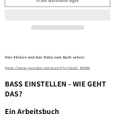
für
für
In den Warenkorb legen
BASS
BASS
EINSTELLEN
EINSTELLEN
-
-
WIE
WIE
GEHT
GEHT
DAS?
DAS?
-
-
deutsche
deutsche
Version
Version
-
-
Hier klicken und das Video zum Buch sehen:
Taschenbuch
Taschenbuch
https://www.youtube.com/watch?v=t3peG_k69Bk
BASS EINSTELLEN - WIE GEHT
DAS?
Ein Arbeitsbuch