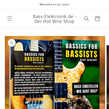
Direkt
Welcome to our store
zum
Inhalt
Bass-Elektronik.de -
Warenkorb
Der Hot Wire Shop
oduktinformationen
ringen