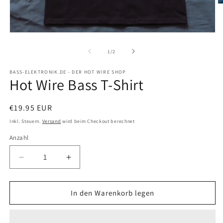
M
2
in
M
Medien
ö
1
in
von
1
/
2
Modal
öffnen
BASS-ELEKTRONIK.DE - DER HOT WIRE SHOP
Hot Wire Bass T-Shirt
Normaler
€19.95 EUR
Preis
Inkl. Steuern.
Versand
wird beim Checkout berechnet
Anzahl
Verringere
Erhöhe
die
die
Menge
Menge
für
für
In den Warenkorb legen
Hot
Hot
Wire
Wire