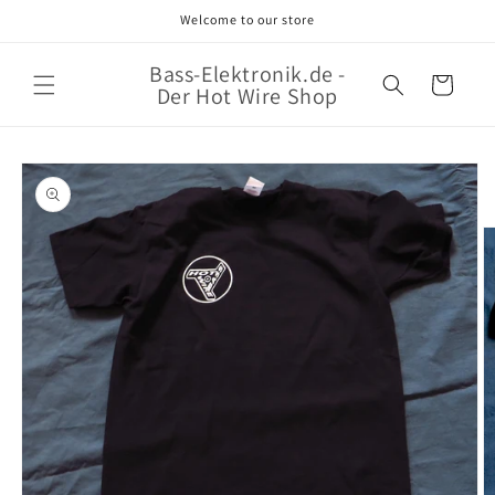
Direkt
Welcome to our store
zum
Inhalt
Bass-Elektronik.de -
Warenkorb
Der Hot Wire Shop
oduktinformationen
ringen