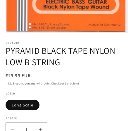
Medien
1
in
PYRAMID
PYRAMID BLACK TAPE NYLON
Modal
öffnen
LOW B STRING
Normaler
€19.99 EUR
Preis
Inkl. Steuern.
Versand
wird beim Checkout berechnet
Scale
Long Scale
Anzahl