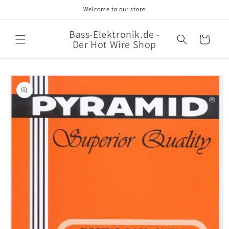
Direkt
Welcome to our store
zum
Inhalt
Bass-Elektronik.de -
Warenkorb
Der Hot Wire Shop
oduktinformationen
ringen