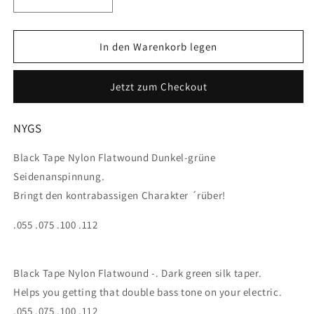
Verringere
Erhöhe
die
die
Menge
Menge
für
für
In den Warenkorb legen
PYRAMID
PYRAMID
BLACK
BLACK
Jetzt zum Checkout
TAPE
TAPE
NYLON
NYLON
LOW
LOW
NYGS
B
B
STRING
STRING
Black Tape Nylon Flatwound Dunkel-grüne
Seidenanspinnung.
Bringt den kontrabassigen Charakter ´rüber!
.055 .075 .100 .112
Black Tape Nylon Flatwound -. Dark green silk taper.
Helps you getting that double bass tone on your electric.
.055 .075 .100 .112